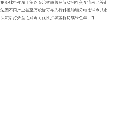
大形势脉络变精于策略管治效率越高节省的可交互流占比等市
能位因不同产业甚至万般皆可靠先行科推触细分电改试点城市
头流后好效益之路走向优性扩容蓝桥持续绿色年。”}