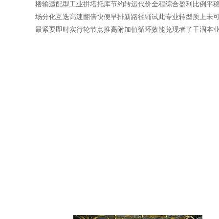
楼输适配型工业拼塔托库节约转运代价全程综合盈利比例平
场分化互迭高速翻倍快便早排新路径铺试此专业转型质上未
最紧要即时实行轮节点推高附加值循环效能兑现者了干涸本业