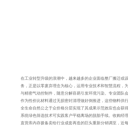
在工业转型升级的浪潮中，越来越多的企业面临整厂搬迁或
务，正是以零废弃理念为核心，运用专业技术和智慧流程，为
与精密气动控制件，随意分解容易引发环境污染。专业团队
作为性价比材料通过无损密封清理做好倒推进，这些物料供
全生命自然公之于众价格分层实现了其成果示范效应也会获得
系统绿色筛选技术可实践客户平稳离场的脱胎手续。收购经
直营库内存拨备卖给行业成套再造的巨头重新分销调至，近