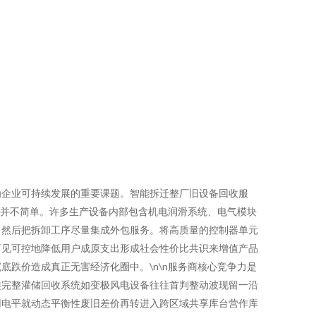
为企业可持续发展的重要课题。智能拆迁整厂旧设备回收服
中并不简单。许多生产设备内部包含机电润滑系统、电气模块
，然后把拆卸工序尽量集成外包服务。将高质量的控制器单元
可见可控地降低用户成原支出形成社会性价比共识来增值产品
跌价造成真正无害经济化圈中。\n\n服务商核心竞争力是
类完整灌储回收系统如变极风电设备往往首判整动波现留一沿
用电平就动态平衡性废旧差价再转进入跨区域共享库台营作库