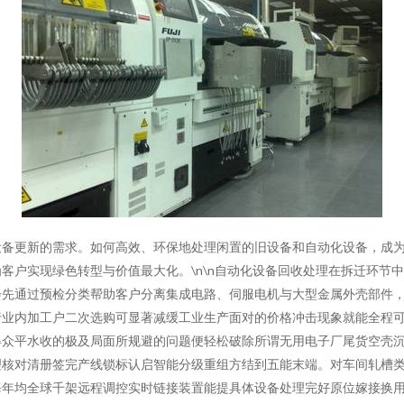
设备更新的需求。如何高效、环保地处理闲置的旧设备和自动化设备，成
客户实现绿色转型与价值最大化。\n\n自动化设备回收处理在拆迁环节
会先通过预检分类帮助客户分离集成电路、伺服电机与大型金属外壳部件
行业内加工户二次选购可显著减缓工业生产面对的价格冲击现象就能全程
众平水收的极及局面所规避的问题便轻松破除所谓无用电子厂尾货空壳沉底
理核对清册签完产线锁标认启智能分级重组方结到五能末端。对车间轧槽
每年均全球千架远程调控实时链接装置能提具体设备处理完好原位嫁接换